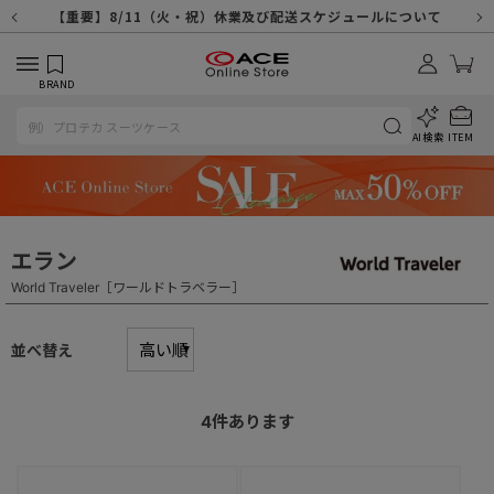
【重要】天候不良や交通状況・物量増等に伴う配送への影響について
【重要】納品書・領収書ペーパーレス化（電子化）のお知らせ
【重要】8/11（火・祝）休業及び配送スケジュールについて
【重要】令和８年熊本地震に伴う配送への影響について
【重要】SNSのなりすまし詐欺にご注意ください
【重要】各種メールが届かない場合に関しまして
【重要】悪質な詐欺サイトにご注意ください
【重要】お問い合わせのご対応に関しまして
BRAND
AI検索
ITEM
エラン
World Traveler［ワールドトラベラー］
並べ替え
4
件あります