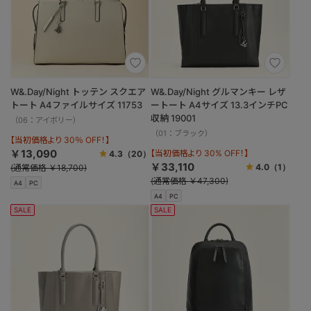
W&.Day/Night トッテン スクエア
W&.Day/Night グルマンキー レザ
トート A4ファイルサイズ 11753
ートート A4サイズ 13.3インチPC
収納 19001
（06：アイボリー）
（01：ブラック）
【当初価格より 30％ OFF！】
￥13,090
【当初価格より 30% OFF！】
4.3
（20）
￥33,110
4.0
（1）
(通常価格 ￥18,700)
(通常価格 ￥47,300)
A4
PC
A4
PC
SALE
SALE