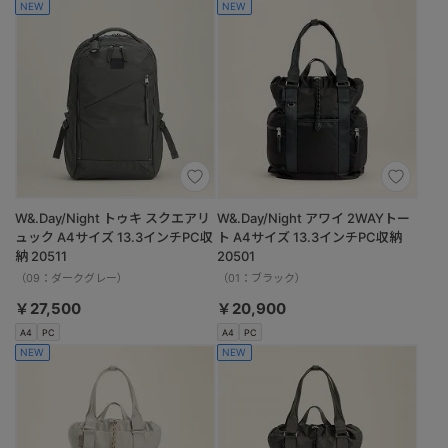
NEW
NEW
W&.Day/Night トゥキ スクエアリ
W&.Day/Night アワイ 2WAYトー
ュック A4サイズ 13.3インチPC収
ト A4サイズ 13.3インチPC収納
納 20511
20501
（09：ダークグレー）
（01：ブラック）
￥27,500
￥20,900
A4
PC
A4
PC
NEW
NEW