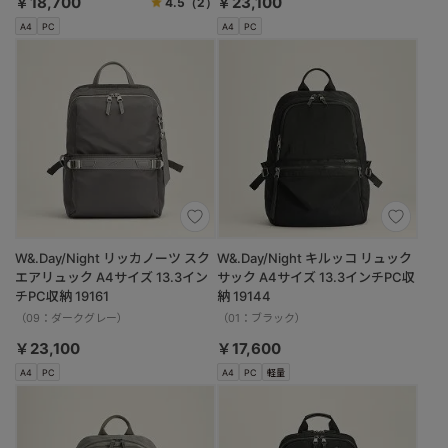
￥18,700
￥23,100
4.5
（2）
A4
PC
A4
PC
W&.Day/Night リッカノーツ スク
W&.Day/Night キルッコ リュック
エアリュック A4サイズ 13.3イン
サック A4サイズ 13.3インチPC収
チPC収納 19161
納 19144
（09：ダークグレー）
（01：ブラック）
￥23,100
￥17,600
A4
PC
A4
PC
軽量