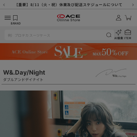
【重要】天候不良や交通状況・物量増等に伴う配送への影響について
【重要】納品書・領収書ペーパーレス化（電子化）のお知らせ
【重要】8/11（火・祝）休業及び配送スケジュールについて
【重要】令和８年熊本地震に伴う配送への影響について
【重要】システムエラーによる出荷遅延につきまして
【重要】SNSのなりすまし詐欺にご注意ください
【重要】各種メールが届かない場合に関しまして
【重要】悪質な詐欺サイトにご注意ください
【重要】お問い合わせのご対応に関しまして
BRAND
AI検索
ITEM
W&.Day/Night
ダブルアンドデイナイト