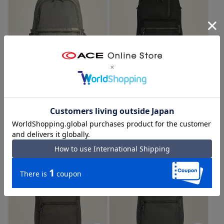
W&.Day/Night キルッコ リュック
W&.Day/Night ポッケス ハグリュ
サック A4サイズ 13.3インチPC収
ック A4サイズ 13.3インチPC収納
納 19144
20211
（09：ウォームグレー）
（01：ブラック）
￥17,600
￥22,000
4.0
（2）
A4
PC
軽量
A4
PC