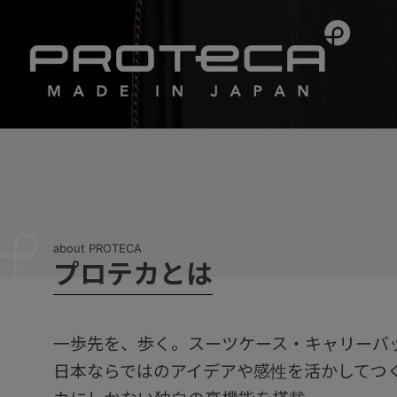
a
b
o
u
t
P
R
O
T
E
C
A
プ
ロ
テ
カ
と
は
一歩先を、歩く。スーツケース・キャリーバッ
日本ならではのアイデアや感性を活かしてつ