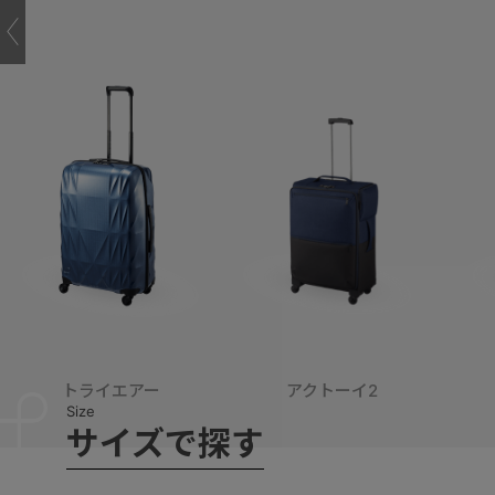
トライエアー
アクトーイ2
S
i
z
e
サ
イ
ズ
で
探
す