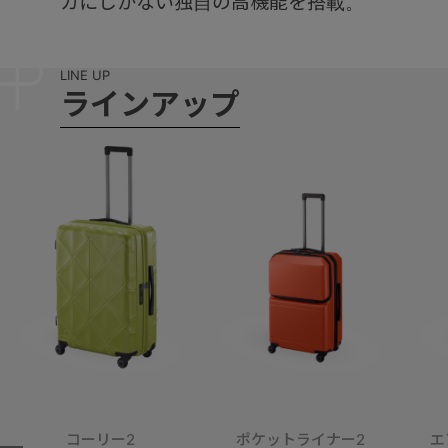
カにしかない独自の高機能を搭載。
L
I
N
E
U
P
ラ
イ
ン
ア
ッ
プ
コーリー2
ポケットライナー2
エ