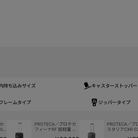
内持ち込みサイズ
キャスターストッパー
フレームタイプ
ジッパータイプ
テカ
PROTECA／プロテカ
PROTECA／
0
フィーナRF 超軽量 日
スタリアCXR 0
製
本製 キャリーケース
スーツケース 