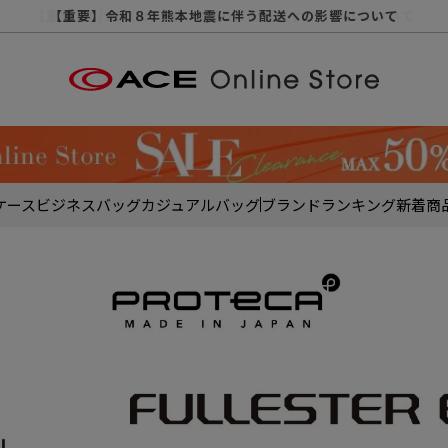
【重要】天候不良や交通状況・物量増等に伴う配送への影響について
【重要】納品書・領収書ペーパーレス化（電子化）のお知らせ
【重要】8/11（火・祝）休業及び配送スケジュールについて
【重要】令和８年熊本地震に伴う配送への影響について
【重要】SNSのなりすまし詐欺にご注意ください
【重要】各種メールが届かない場合に関しまして
【重要】悪質な詐欺サイトにご注意ください
【重要】お問い合わせのご対応に関しまして
ケース
ビジネスバッグ
カジュアルバッグ
ブランド
ランキング
新着商