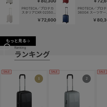
￥80,300
￥72,6
カー 機内持ち込み
コインロッカー 機
02420
ち込み 22L
PROTECA／プロテカ
PROTECA／プロ
スタリアCXR 02350
360G4 スーツケー
スーツケース 日本製
日本製 24L コイン
￥72,600
￥80,3
コインロッカー 機内持
カー 機内持ち込み
ち込み 22L
02420
もっと見る
R
a
n
k
i
n
g
ラ
ン
キ
ン
グ
SALE
SALE
SALE
1
2