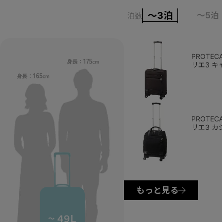
～3泊
～5泊
泊数
PROTE
リエ3 
24L 機
キャスタ
12871
PROTE
リエ3 カ
ーケース 
み 日本
ッパー 12
もっと見る