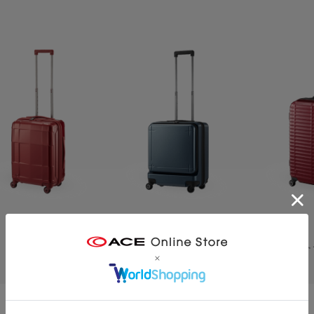
スタリアCXR
マックスパス 3
スト