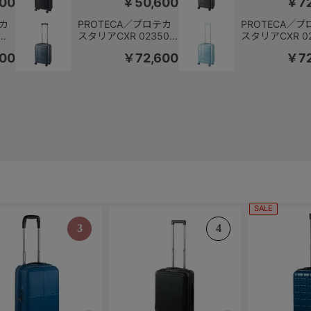
00
￥50,600
￥72
内持
18L 1.8kg 12821
コインロッカー
ち込み 22L
テカ
PROTECA／プロテカ
PROTECA／
ス
スタリアCXR 02350
スタリアCXR 0
ロッ
スーツケース 日本製
スーツケース 
00
￥72,600
￥72
コインロッカー 機内持
コインロッカー
ち込み 22L
ち込み 22L
SALE
3
4