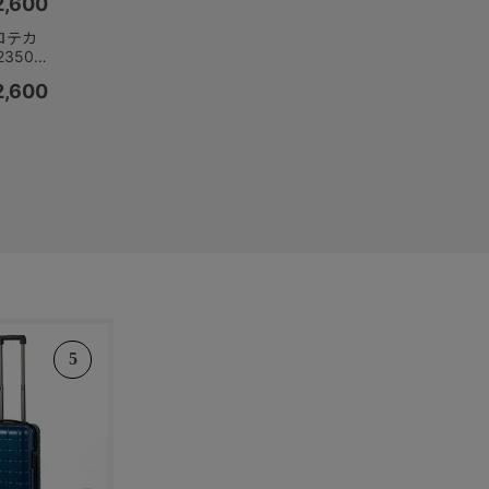
,600
 機内持
プロテカ
2350
日本製
,600
 機内持
SALE
5
6