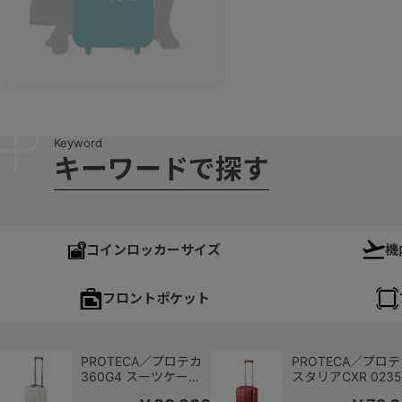
K
e
y
w
o
r
d
キ
ー
ワ
ー
ド
で
探
す
コインロッカーサイズ
機
フロントポケット
PROTECA／プロテカ
PROTECA／プロ
360G4 スーツケース
スタリアCXR 0235
日本製 24L コインロッ
スーツケース 日本