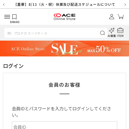
【重要】天候不良や交通状況・物量増等に伴う配送への影響について
【重要】納品書・領収書ペーパーレス化（電子化）のお知らせ
【重要】8/11（火・祝）休業及び配送スケジュールについて
【重要】令和８年熊本地震に伴う配送への影響について
【重要】SNSのなりすまし詐欺にご注意ください
【重要】各種メールが届かない場合に関しまして
【重要】悪質な詐欺サイトにご注意ください
【重要】お問い合わせのご対応に関しまして
BRAND
AI検索
ITEM
ログイン
会員のお客様
会員IDとパスワードを入力してログインしてくださ
い。