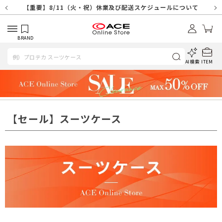
【重要】天候不良や交通状況・物量増等に伴う配送への影響について
【重要】納品書・領収書ペーパーレス化（電子化）のお知らせ
【重要】8/11（火・祝）休業及び配送スケジュールについて
【重要】令和８年熊本地震に伴う配送への影響について
【重要】SNSのなりすまし詐欺にご注意ください
【重要】各種メールが届かない場合に関しまして
【重要】悪質な詐欺サイトにご注意ください
【重要】お問い合わせのご対応に関しまして
BRAND
AI検索
ITEM
【セール】スーツケース