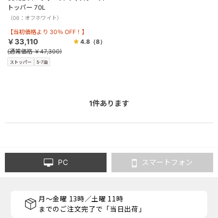
トッパー 70L
（06：オフホワイト）
【当初価格より 30％ OFF！】
￥33,110
4.8
（8）
(通常価格 ￥47,300)
ストッパー
5-7泊
1
件あります
PC
スマートフォン
月～金曜 13時／土曜 11時
までのご注文完了で「当日出荷」