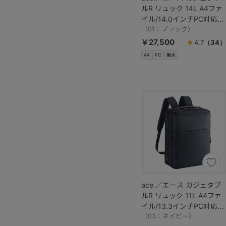
ルR リュック 14L A4ファ
イル/14.0インチPC対応
68002
（01：ブラック）
￥27,500
4.7
（34）
A4
PC
撥水
ace.／エース ガジェタブ
ルR リュック 11L A4ファ
イル/13.3インチPC対応
68004
（03：ネイビー）