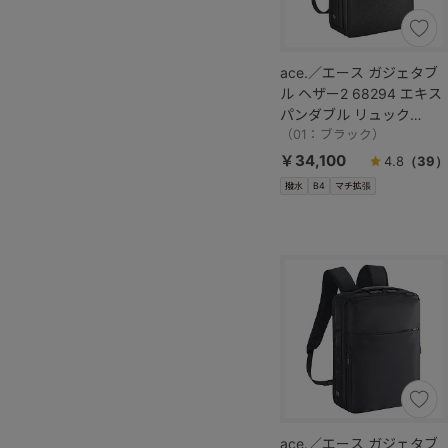
ace.／エース ガジェタブ
ル ヘザー2 68294 エキス
パンダブル リュック
19/23L
（01：ブラック）
￥34,100
4.8
（39）
撥水
B4
マチ拡張
ace.／エース ガジェタブ