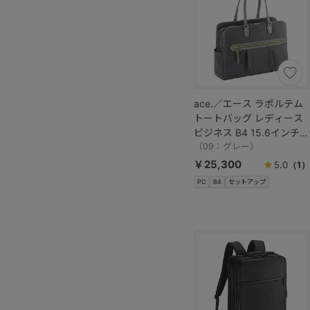
ace.／エース ラポルテム
トートバッグ レディース
ビジネス B4 15.6インチサ
イズ 68524
（09：グレー）
￥25,300
5.0
（1）
PC
B4
セットアップ