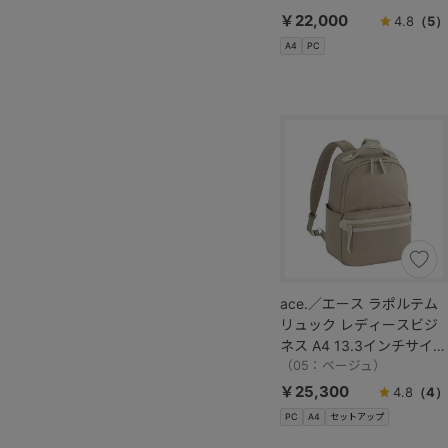
￥22,000
4.8
（5）
A4
PC
ace.／エース ラポルテム
リュック レディースビジ
ネス A4 13.3インチサイズ
68521
（05：ベージュ）
￥25,300
4.8
（4）
PC
A4
セットアップ