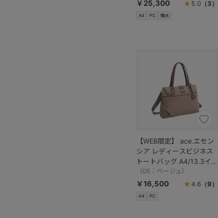
￥25,300
5.0
（3）
A4
PC
撥水
【WEB限定】 ace.エセン
シア レディースビジネス
トートバッグ A4/13.3イン
チサイズ 11481
（05：ベージュ）
￥16,500
4.6
（9）
A4
PC