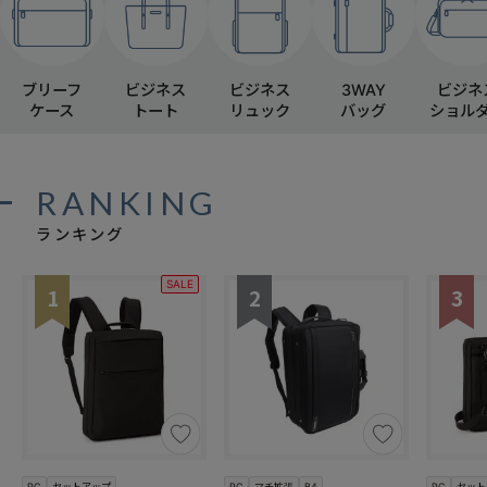
ブリーフ
ビジネス
ビジネス
3WAY
ビジネ
ケース
トート
リュック
バッグ
ショル
RANKING
ランキング
SALE
1
2
3
PC
セットアップ
PC
マチ拡張
B4
PC
セット