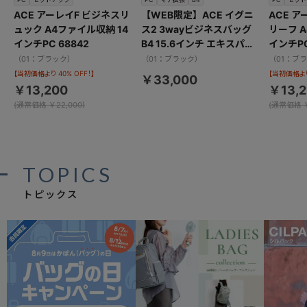
ACE アーレイF ビジネスリ
【WEB限定】ACE イグニ
ACE 
ュック A4ファイル収納 14
ス2 3wayビジネスバッグ
リーフ 
インチPC 68842
B4 15.6インチ エキスパン
インチPC
ダブル 15864
（01：ブラック）
（01：ブラック）
（01：ブ
【当初価格より 40% OFF！】
【当初価格より 
￥33,000
￥13,200
￥13,
(通常価格 ￥22,000)
(通常価格 ￥
TOPICS
トピックス