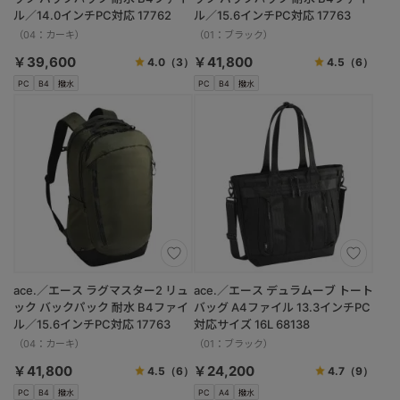
ル／14.0インチPC対応 17762
ル／15.6インチPC対応 17763
（04：カーキ）
（01：ブラック）
￥39,600
￥41,800
4.0
（3）
4.5
（6）
PC
B4
撥水
PC
B4
撥水
ace.／エース ラグマスター2 リュ
ace.／エース デュラムーブ トート
ック バックパック 耐水 B4ファイ
バッグ A4ファイル 13.3インチPC
ル／15.6インチPC対応 17763
対応サイズ 16L 68138
（04：カーキ）
（01：ブラック）
￥41,800
￥24,200
4.5
（6）
4.7
（9）
PC
B4
撥水
PC
A4
撥水