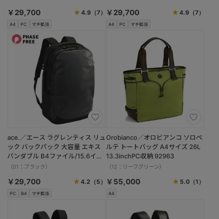
￥29,700
￥29,700
4.9
（7）
4.9
（7）
A4
PC
マチ拡張
A4
PC
マチ拡張
ace.／エース ラグレンティス リュ
Orobianco／オロビアンコ ソロペ
ック バックパック 大容量 エキス
ルテ トートバッグ A4サイズ 26L
パンダブル B4ファイル/15.6イン
13.3inchPC収納 92963
チPC対応 68324
（01：ブラック）
（12：リーフグリーン）
￥29,700
￥55,000
4.2
（5）
5.0
（1）
PC
B4
マチ拡張
A4