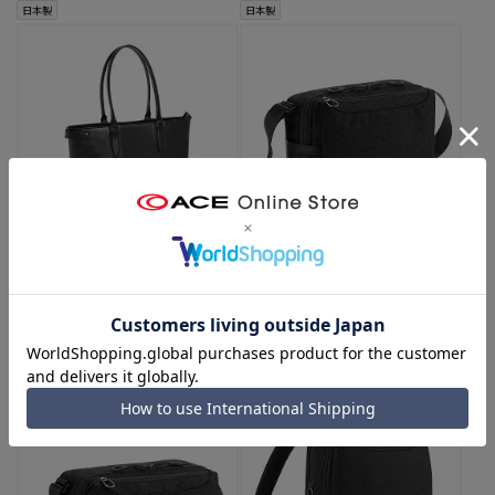
日本製
日本製
ultima TOKYO／ウルティマ トー
ace.／エース ホバーライト2 ショ
キョー バート トートバッグ B4サ
ルダーバッグ 小寸 67612
イズ 70114
（01：ブラック）
（01：ブラック）
￥9,900
4.5
（8）
￥59,400
B4
PC
日本製