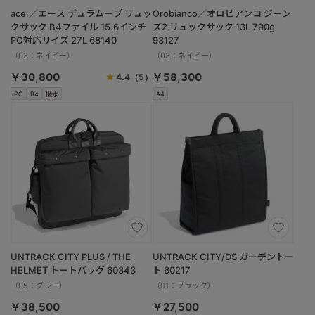
ace.／エース デュラムーブ リュッ
Orobianco／オロビアンコ ジーン
クサック B4ファイル 15.6インチ
ズ2 リュックサック 13L 790g
PC対応サイズ 27L 68140
93127
（03：ネイビー）
（03：ネイビー）
￥30,800
￥58,300
4.4
（5）
PC
B4
撥水
A4
UNTRACK CITY PLUS / THE
UNTRACK CITY/DS ガーデントー
HELMET トートバッグ 60343
ト 60217
（09：グレー）
（01：ブラック）
￥38,500
￥27,500