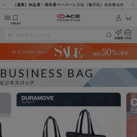
【重要】天候不良や交通状況・物量増等に伴う配送への影響について
【重要】納品書・領収書ペーパーレス化（電子化）のお知らせ
【重要】令和８年熊本地震に伴う配送への影響について
【重要】SNSのなりすまし詐欺にご注意ください
【重要】各種メールが届かない場合に関しまして
【重要】悪質な詐欺サイトにご注意ください
【重要】お問い合わせのご対応に関しまして
BRAND
AI検索
ITEM
BUSINESS BAG
ビジネスバッグ