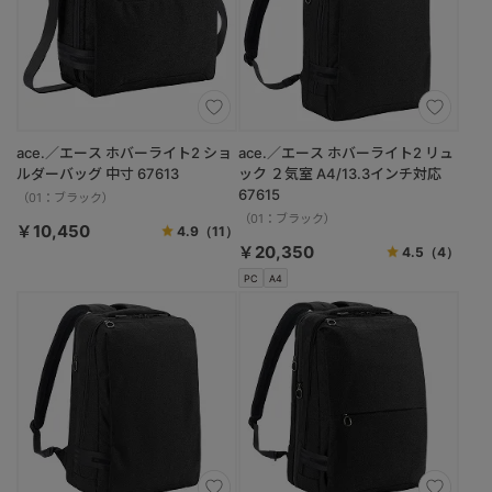
ace.／エース ホバーライト2 ショ
ace.／エース ホバーライト2 リュ
ルダーバッグ 中寸 67613
ック ２気室 A4/13.3インチ対応
67615
（01：ブラック）
（01：ブラック）
￥10,450
4.9
（11）
￥20,350
4.5
（4）
PC
A4