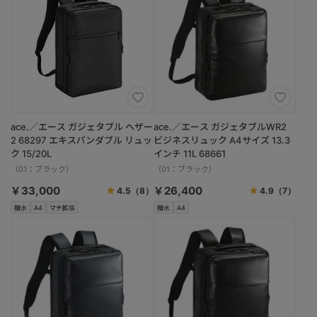
ace.／エース ガジェタブル ヘザー
ace.／エース ガジェタブルWR2
2 68297 エキスパンダブル リュッ
ビジネスリュック A4サイズ 13.3
ク 15/20L
インチ 11L 68661
（01：ブラック）
（01：ブラック）
￥33,000
￥26,400
4.5
（8）
4.9
（7）
撥水
A4
マチ拡張
撥水
A4