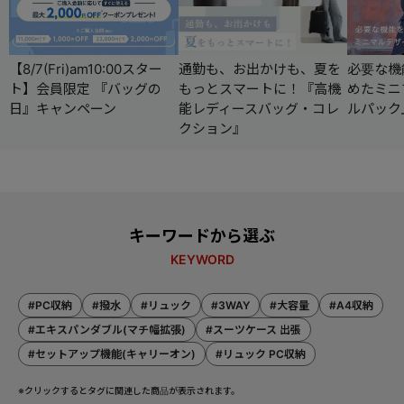
【8/7(Fri)am10:00スター
通勤も、お出かけも、夏を
必要な機
ト】会員限定 『バッグの
もっとスマートに！『高機
めたミニ
日』キャンペーン
能レディースバッグ・コレ
ルパック
クション』
キーワードから選ぶ
KEYWORD
#PC収納
#撥水
#リュック
#3WAY
#大容量
#A4収納
#エキスパンダブル(マチ幅拡張)
#スーツケース 出張
#セットアップ機能(キャリーオン)
#リュック PC収納
※クリックするとタグに関連した商品が表示されます。