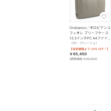
Orobianco／オロビアンコ
フィオレ ブリーフケース
13.3インチPC A4ファイル
93005
（05：グレージュ）
【当初価格より 30% OFF！】
￥65,450
(
通常価格
￥93,500)
最初