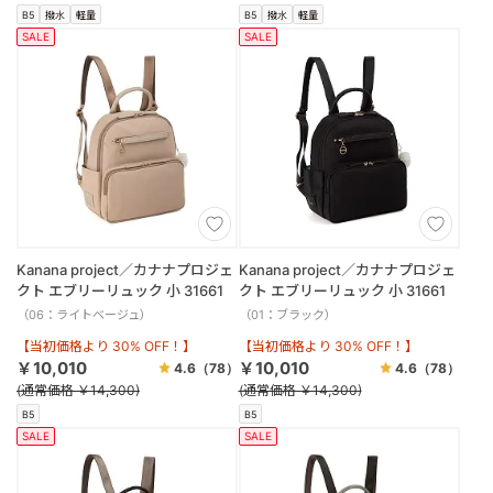
B5
撥水
軽量
B5
撥水
軽量
SALE
SALE
Kanana project／カナナプロジェ
Kanana project／カナナプロジェ
クト エブリーリュック 小 31661
クト エブリーリュック 小 31661
（06：ライトベージュ）
（01：ブラック）
【当初価格より 30% OFF！】
【当初価格より 30% OFF！】
￥10,010
￥10,010
4.6
（78）
4.6
（78）
(通常価格 ￥14,300)
(通常価格 ￥14,300)
B5
B5
SALE
SALE