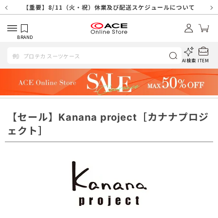
【重要】天候不良や交通状況・物量増等に伴う配送への影響について
【重要】納品書・領収書ペーパーレス化（電子化）のお知らせ
【重要】8/11（火・祝）休業及び配送スケジュールについて
【重要】令和８年熊本地震に伴う配送への影響について
【重要】SNSのなりすまし詐欺にご注意ください
【重要】各種メールが届かない場合に関しまして
【重要】悪質な詐欺サイトにご注意ください
【重要】お問い合わせのご対応に関しまして
BRAND
AI検索
ITEM
【セール】Kanana project［カナナプロジ
ェクト］