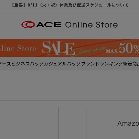
【重要】天候不良や交通状況・物量増等に伴う配送への影響について
【重要】納品書・領収書ペーパーレス化（電子化）のお知らせ
【重要】8/11（火・祝）休業及び配送スケジュールについて
【重要】令和８年熊本地震に伴う配送への影響について
【重要】SNSのなりすまし詐欺にご注意ください
【重要】各種メールが届かない場合に関しまして
【重要】悪質な詐欺サイトにご注意ください
【重要】お問い合わせのご対応に関しまして
ケース
ビジネスバッグ
カジュアルバッグ
ブランド
ランキング
新着商
Ama