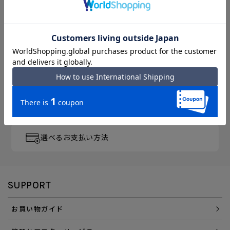
月～金曜 13時／土曜 11時
までのご注文完了で「当日出荷」
3,300円以上のご購入で
「送料無料」
エース直営ならではの
「アフターサービス」
会員登録でさらに
「便利にお得にお買い物」を
選べるお支払い方法
SUPPORT
お買い物ガイド