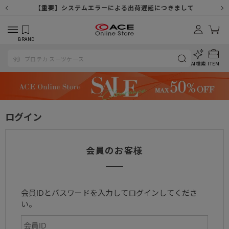
【重要】天候不良や交通状況・物量増等に伴う配送への影響について
【重要】納品書・領収書ペーパーレス化（電子化）のお知らせ
【重要】8/11（火・祝）休業及び配送スケジュールについて
【重要】令和８年熊本地震に伴う配送への影響について
【重要】システムエラーによる出荷遅延につきまして
【重要】SNSのなりすまし詐欺にご注意ください
【重要】各種メールが届かない場合に関しまして
【重要】悪質な詐欺サイトにご注意ください
【重要】お問い合わせのご対応に関しまして
BRAND
AI検索
ITEM
ログイン
会員のお客様
会員IDとパスワードを入力してログインしてくださ
い。