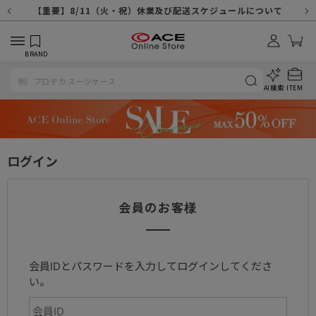
【重要】天候不良や交通状況・物量増等に伴う配送への影響について
【重要】納品書・領収書ペーパーレス化（電子化）のお知らせ
【重要】8/11（火・祝）休業及び配送スケジュールについて
【重要】令和８年熊本地震に伴う配送への影響について
【重要】SNSのなりすまし詐欺にご注意ください
【重要】各種メールが届かない場合に関しまして
【重要】悪質な詐欺サイトにご注意ください
【重要】お問い合わせのご対応に関しまして
BRAND
AI検索
ITEM
ログイン
会員のお客様
会員IDとパスワードを入力してログインしてくださ
い。