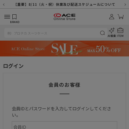
【重要】天候不良や交通状況・物量増等に伴う配送への影響について
【重要】納品書・領収書ペーパーレス化（電子化）のお知らせ
【重要】8/11（火・祝）休業及び配送スケジュールについて
【重要】令和８年熊本地震に伴う配送への影響について
【重要】SNSのなりすまし詐欺にご注意ください
【重要】各種メールが届かない場合に関しまして
【重要】悪質な詐欺サイトにご注意ください
【重要】お問い合わせのご対応に関しまして
BRAND
AI検索
ITEM
ログイン
会員のお客様
会員IDとパスワードを入力してログインしてくださ
い。