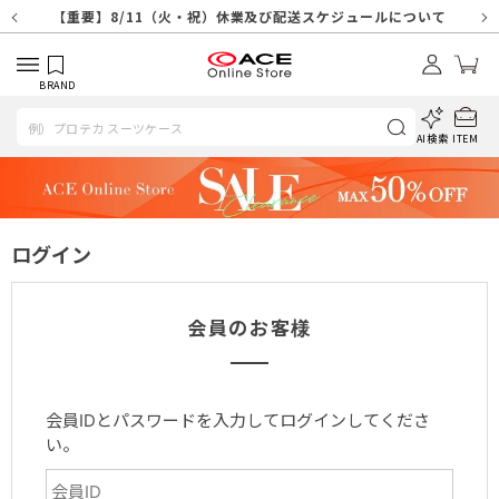
【重要】天候不良や交通状況・物量増等に伴う配送への影響について
【重要】納品書・領収書ペーパーレス化（電子化）のお知らせ
【重要】8/11（火・祝）休業及び配送スケジュールについて
【重要】令和８年熊本地震に伴う配送への影響について
【重要】SNSのなりすまし詐欺にご注意ください
【重要】各種メールが届かない場合に関しまして
【重要】悪質な詐欺サイトにご注意ください
【重要】お問い合わせのご対応に関しまして
BRAND
AI検索
ITEM
ログイン
会員のお客様
会員IDとパスワードを入力してログインしてくださ
い。