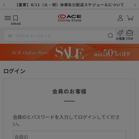
【重要】天候不良や交通状況・物量増等に伴う配送への影響について
【重要】納品書・領収書ペーパーレス化（電子化）のお知らせ
【重要】8/11（火・祝）休業及び配送スケジュールについて
【重要】令和８年熊本地震に伴う配送への影響について
【重要】SNSのなりすまし詐欺にご注意ください
【重要】各種メールが届かない場合に関しまして
【重要】悪質な詐欺サイトにご注意ください
【重要】お問い合わせのご対応に関しまして
BRAND
AI検索
ITEM
ログイン
会員のお客様
会員IDとパスワードを入力してログインしてくださ
い。