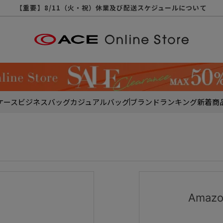
【重要】天候不良や交通状況・物量増等に伴う配送への影響について
【重要】納品書・領収書ペーパーレス化（電子化）のお知らせ
【重要】8/11（火・祝）休業及び配送スケジュールについて
【重要】令和８年熊本地震に伴う配送への影響について
【重要】SNSのなりすまし詐欺にご注意ください
【重要】各種メールが届かない場合に関しまして
【重要】悪質な詐欺サイトにご注意ください
【重要】お問い合わせのご対応に関しまして
ケース
ビジネスバッグ
カジュアルバッグ
ブランド
ランキング
新着商
Ama