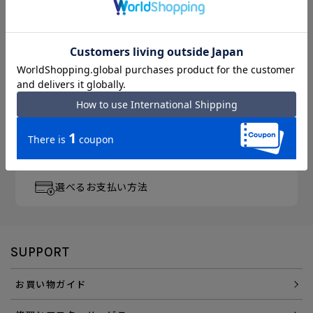
月～金曜 13時／土曜 11時
までのご注文完了で「当日出荷」
3,300円以上のご購入で
「送料無料」
エース直営ならではの
「アフターサービス」
会員登録でさらに
「便利にお得にお買い物」を
選べるお支払い方法
SUPPORT
お買い物ガイド