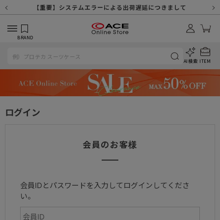
【重要】天候不良や交通状況・物量増等に伴う配送への影響について
【重要】納品書・領収書ペーパーレス化（電子化）のお知らせ
【重要】8/11（火・祝）休業及び配送スケジュールについて
【重要】令和８年熊本地震に伴う配送への影響について
【重要】システムエラーによる出荷遅延につきまして
【重要】SNSのなりすまし詐欺にご注意ください
【重要】各種メールが届かない場合に関しまして
【重要】悪質な詐欺サイトにご注意ください
【重要】お問い合わせのご対応に関しまして
BRAND
AI検索
ITEM
ログイン
会員のお客様
会員IDとパスワードを入力してログインしてくださ
い。