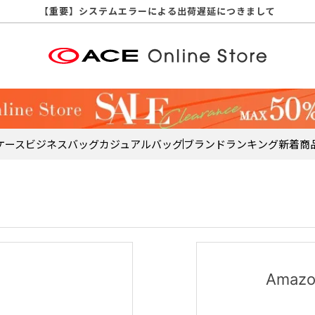
【重要】天候不良や交通状況・物量増等に伴う配送への影響について
【重要】納品書・領収書ペーパーレス化（電子化）のお知らせ
【重要】8/11（火・祝）休業及び配送スケジュールについて
【重要】令和８年熊本地震に伴う配送への影響について
【重要】システムエラーによる出荷遅延につきまして
【重要】SNSのなりすまし詐欺にご注意ください
【重要】各種メールが届かない場合に関しまして
【重要】悪質な詐欺サイトにご注意ください
【重要】お問い合わせのご対応に関しまして
ケース
ビジネスバッグ
カジュアルバッグ
ブランド
ランキング
新着商
Ama