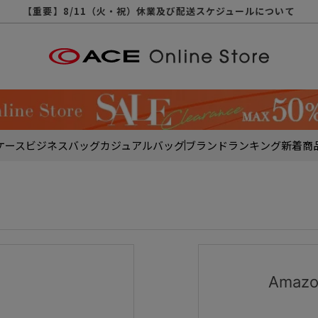
【重要】天候不良や交通状況・物量増等に伴う配送への影響について
【重要】納品書・領収書ペーパーレス化（電子化）のお知らせ
【重要】8/11（火・祝）休業及び配送スケジュールについて
【重要】令和８年熊本地震に伴う配送への影響について
【重要】SNSのなりすまし詐欺にご注意ください
【重要】各種メールが届かない場合に関しまして
【重要】悪質な詐欺サイトにご注意ください
【重要】お問い合わせのご対応に関しまして
ケース
ビジネスバッグ
カジュアルバッグ
ブランド
ランキング
新着商
Ama