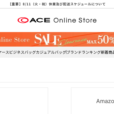
【重要】天候不良や交通状況・物量増等に伴う配送への影響について
【重要】納品書・領収書ペーパーレス化（電子化）のお知らせ
【重要】8/11（火・祝）休業及び配送スケジュールについて
【重要】令和８年熊本地震に伴う配送への影響について
【重要】SNSのなりすまし詐欺にご注意ください
【重要】各種メールが届かない場合に関しまして
【重要】悪質な詐欺サイトにご注意ください
【重要】お問い合わせのご対応に関しまして
ケース
ビジネスバッグ
カジュアルバッグ
ブランド
ランキング
新着商
Ama