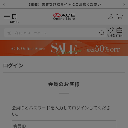
【重要】天候不良や交通状況・物量増等に伴う配送への影響について
【重要】納品書・領収書ペーパーレス化（電子化）のお知らせ
【重要】令和８年熊本地震に伴う配送への影響について
【重要】SNSのなりすまし詐欺にご注意ください
【重要】各種メールが届かない場合に関しまして
【重要】悪質な詐欺サイトにご注意ください
【重要】お問い合わせのご対応に関しまして
BRAND
AI検索
ITEM
ログイン
会員のお客様
会員IDとパスワードを入力してログインしてくださ
い。