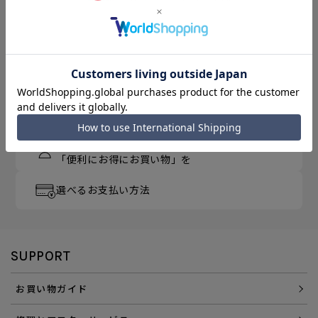
月～金曜 13時／土曜 11時
までのご注文完了で「当日出荷」
3,300円以上のご購入で
「送料無料」
エース直営ならではの
「アフターサービス」
会員登録でさらに
「便利にお得にお買い物」を
選べるお支払い方法
SUPPORT
お買い物ガイド