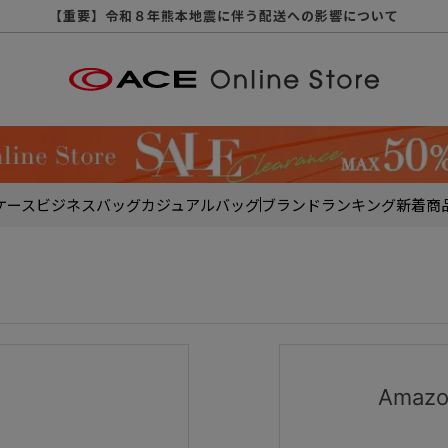
【重要】天候不良や交通状況・物量増等に伴う配送への影響について
【重要】納品書・領収書ペーパーレス化（電子化）のお知らせ
【重要】令和８年熊本地震に伴う配送への影響について
【重要】SNSのなりすまし詐欺にご注意ください
【重要】各種メールが届かない場合に関しまして
【重要】悪質な詐欺サイトにご注意ください
【重要】お問い合わせのご対応に関しまして
ケース
ビジネスバッグ
カジュアルバッグ
ブランド
ランキング
新着商
Ama