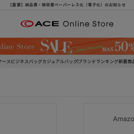
【重要】天候不良や交通状況・物量増等に伴う配送への影響について
【重要】納品書・領収書ペーパーレス化（電子化）のお知らせ
【重要】令和８年熊本地震に伴う配送への影響について
【重要】SNSのなりすまし詐欺にご注意ください
【重要】各種メールが届かない場合に関しまして
【重要】悪質な詐欺サイトにご注意ください
【重要】お問い合わせのご対応に関しまして
ケース
ビジネスバッグ
カジュアルバッグ
ブランド
ランキング
新着商
Ama