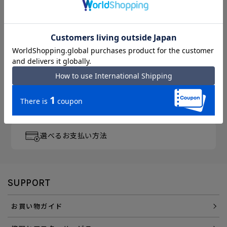
月～金曜 13時／土曜 11時
までのご注文完了で「当日出荷」
3,300円以上のご購入で
「送料無料」
エース直営ならではの
「アフターサービス」
会員登録でさらに
「便利にお得にお買い物」を
選べるお支払い方法
SUPPORT
お買い物ガイド