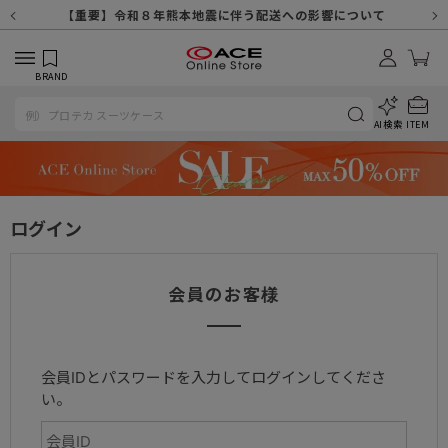
【重要】天候不良や交通状況・物量増等に伴う配送への影響について
【重要】納品書・領収書ペーパーレス化（電子化）のお知らせ
【重要】令和８年熊本地震に伴う配送への影響について
【重要】SNSのなりすまし詐欺にご注意ください
【重要】各種メールが届かない場合に関しまして
【重要】悪質な詐欺サイトにご注意ください
【重要】お問い合わせのご対応に関しまして
BRAND
AI検索
ITEM
ログイン
会員のお客様
会員IDとパスワードを入力してログインしてくださ
い。