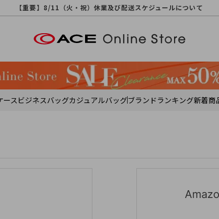
【重要】天候不良や交通状況・物量増等に伴う配送への影響について
【重要】納品書・領収書ペーパーレス化（電子化）のお知らせ
【重要】8/11（火・祝）休業及び配送スケジュールについて
【重要】令和８年熊本地震に伴う配送への影響について
【重要】SNSのなりすまし詐欺にご注意ください
【重要】各種メールが届かない場合に関しまして
【重要】悪質な詐欺サイトにご注意ください
【重要】お問い合わせのご対応に関しまして
ケース
ビジネスバッグ
カジュアルバッグ
ブランド
ランキング
新着商
Ama