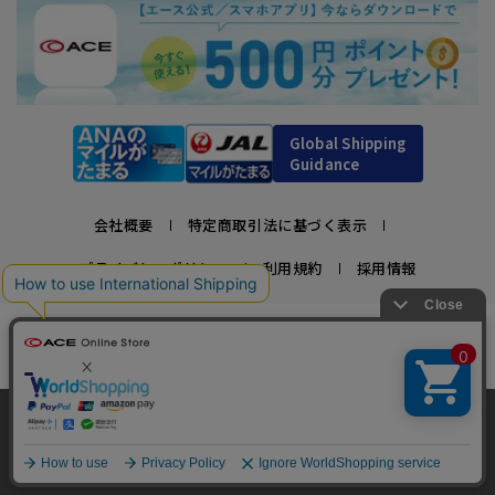
Global Shipping
Guidance
会社概要
特定商取引法に基づく表示
プライバシーポリシー
利用規約
採用情報
かばんの総合メーカー、エース公式サイト
スーツケースビジネスバッグ直営店ならではの豊富なラインナップでご紹介！
充実のアフターサービス・豊富な品揃え・安心のメーカー直営ストア
当サイトでは、サイトの利便性向上のため、クッ
キー(Cookie)を使用しています。クッキーについ
承諾する
Copyright © ACE Co., Ltd. All rights reserved.
て
詳細はこちら