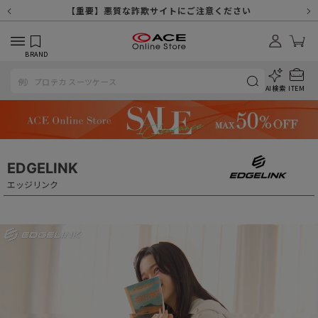
【重要】天候不良や交通状況・物量増等に伴う配送への影響について
【重要】納品書・領収書ペーパーレス化（電子化）のお知らせ
【重要】令和８年熊本地震に伴う配送への影響について
【重要】SNSのなりすまし詐欺にご注意ください
【重要】各種メールが届かない場合に関しまして
【重要】悪質な詐欺サイトにご注意ください
【重要】お問い合わせのご対応に関しまして
BRAND
AI検索
ITEM
EDGELINK
エッジリンク