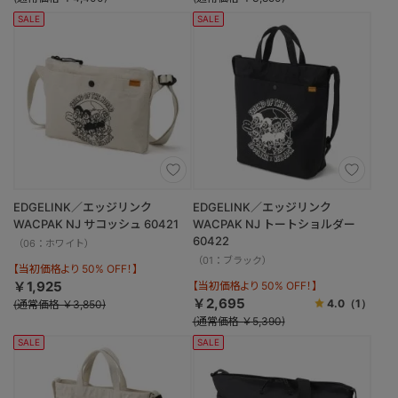
SALE
SALE
EDGELINK／エッジリンク
EDGELINK／エッジリンク
WACPAK NJ サコッシュ 60421
WACPAK NJ トートショルダー
60422
（06：ホワイト）
（01：ブラック）
【当初価格より 50% OFF！】
￥1,925
【当初価格より 50% OFF！】
￥2,695
4.0
（1）
(通常価格 ￥3,850)
(通常価格 ￥5,390)
SALE
SALE